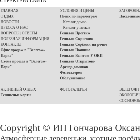
СТРУКТУРА САЙТА
ГЛАВНАЯ
УСЛОВИЯ И ЦЕНЫ
ЗАГОРОДН
ОТДЫХ
Поиск по параметрам
Населенные
НОВОСТИ
Каталог домов
ПРЕССА О НАС
Каталог участков
ВОПРОСЫ | ОТВЕТЫ
Генплан Престиж
ПОЛЕЗНАЯ ИНФОРМАЦИЯ
Генплан Скрытово
КОНТАКТЫ
Генплан Серёжки-на-речке
Офис продаж в "Велегож-
Генплан Нюшино
Парке"
Генплан Велегож У ОКИ
Схема проезда в "Велегож-
Генплан Открытово
Парк"
Аренда домиков
Фотогалерея
Обслуживание
АКТИВНЫЙ ОТДЫХ
ФОТОГАЛЕРЕЯ
ВЕЛЕГОЖ П
Теннисные корты
ЭКОЛОГИЧ
СОСНОВОМ
Copyright © ИП Гончарова Окса
Атмосферные деревеньки, уютные посёлк