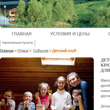
ГЛАВНАЯ
УСЛОВИЯ И ЦЕНЫ
Населенные пункты
Главная
>
Отдых
>
События
>
Детский клуб
ДЕТ
КРА
ДЛЯ
Школа
друзе
скака
друго
Детск