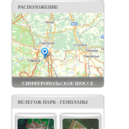
федеральной премии wellness Re Awards (бывшие
РАСПОЛОЖЕНИЕ
Live Organic).
Построены дороги, электрические сети,
водопровод, оптоволоконный интернет кабель,
вай-фай.
Добраться до поселка вы можете: на личном
транспорте – по Симферопольскому шоссе или
по трассе Дон, далее по хорошей
асфальтированной дороге; общественным
транспортом – электричкой Курского
направления до станции Шульгино (в 2 км от
посёлка).
СИМФЕРОПОЛЬСКОЕ ШОССЕ
ВЕЛЕГОЖ ПАРК - ГЕНПЛАНЫ