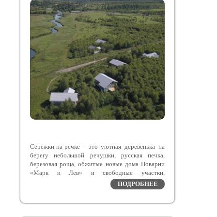
Серёжки-на-речке - это уютная деревенька на
берегу небольшой речушки, русская печка,
березовая роща, обжитые новые дома Поварни
«Марк и Лев» и свободные участки,
расположенные в Заокском районе Тульской
ПОДРОБНЕЕ
области – экологическом курорте с чистейшим
воздухом.
Поварня «Марк и Лев» выиграла первое место в
номинации «Лучший сельский ресторан 2023»