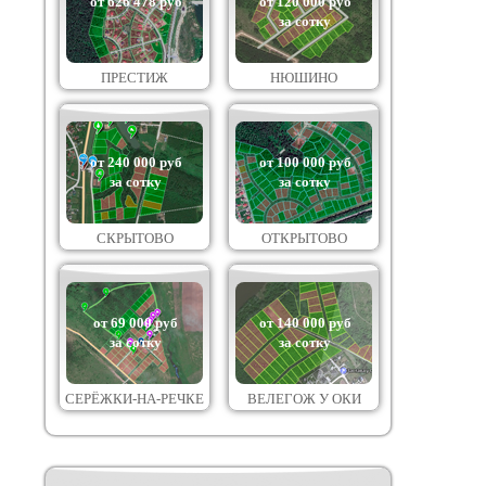
от 626 478 руб
от 120 000 руб
за сотку
ПРЕСТИЖ
НЮШИНО
от 240 000 руб
от 100 000 руб
за сотку
за сотку
СКРЫТОВО
ОТКРЫТОВО
от 69 000 руб
от 140 000 руб
за сотку
за сотку
СЕРЁЖКИ-НА-РЕЧКЕ
ВЕЛЕГОЖ У ОКИ