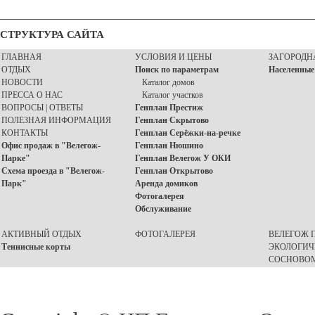
СТРУКТУРА САЙТА
ГЛАВНАЯ
УСЛОВИЯ И ЦЕНЫ
ЗАГОРОДН
ОТДЫХ
Поиск по параметрам
Населенные
НОВОСТИ
Каталог домов
ПРЕССА О НАС
Каталог участков
ВОПРОСЫ | ОТВЕТЫ
Генплан Престиж
ПОЛЕЗНАЯ ИНФОРМАЦИЯ
Генплан Скрытово
КОНТАКТЫ
Генплан Серёжки-на-речке
Офис продаж в "Велегож-
Генплан Нюшино
Парке"
Генплан Велегож У ОКИ
Схема проезда в "Велегож-
Генплан Открытово
Парк"
Аренда домиков
Фотогалерея
Обслуживание
АКТИВНЫЙ ОТДЫХ
ФОТОГАЛЕРЕЯ
ВЕЛЕГОЖ П
Теннисные корты
ЭКОЛОГИЧ
СОСНОВОМ