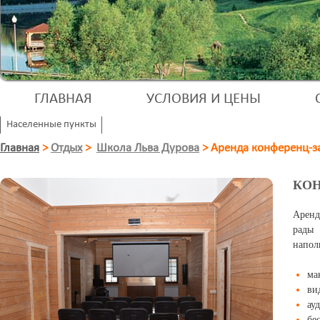
ГЛАВНАЯ
УСЛОВИЯ И ЦЕНЫ
Населенные пункты
Главная
>
Отдых
>
Школа Льва Дурова
>
Аренда конференц-за
КОН
Аренд
рады 
напол
ма
ви
ау
бе