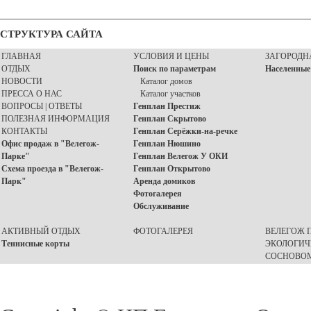
СТРУКТУРА САЙТА
ГЛАВНАЯ
УСЛОВИЯ И ЦЕНЫ
ЗАГОРОДН
ОТДЫХ
Поиск по параметрам
Населенные
НОВОСТИ
Каталог домов
ПРЕССА О НАС
Каталог участков
ВОПРОСЫ | ОТВЕТЫ
Генплан Престиж
ПОЛЕЗНАЯ ИНФОРМАЦИЯ
Генплан Скрытово
КОНТАКТЫ
Генплан Серёжки-на-речке
Офис продаж в "Велегож-
Генплан Нюшино
Парке"
Генплан Велегож У ОКИ
Схема проезда в "Велегож-
Генплан Открытово
Парк"
Аренда домиков
Фотогалерея
Обслуживание
АКТИВНЫЙ ОТДЫХ
ФОТОГАЛЕРЕЯ
ВЕЛЕГОЖ П
Теннисные корты
ЭКОЛОГИЧ
СОСНОВОМ