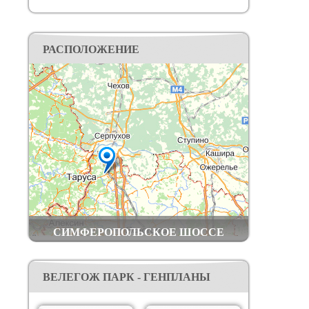
воздухом.
Поварня «Марк и Лев» выиграла первое место в
номинации «Лучший сельский ресторан 2023»
федеральной премии wellness Re Awards (бывшие
РАСПОЛОЖЕНИЕ
Live Organic).
Построены дороги, электрические сети,
водопровод, оптоволоконный интернет кабель,
вай-фай.
Добраться до поселка вы можете: на личном
транспорте – по Симферопольскому шоссе или
по трассе Дон, далее по хорошей
асфальтированной дороге; общественным
транспортом – электричкой Курского
направления до станции Шульгино (в 2 км от
посёлка).
СИМФЕРОПОЛЬСКОЕ ШОССЕ
ВЕЛЕГОЖ ПАРК - ГЕНПЛАНЫ