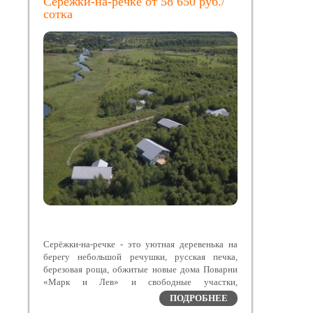
Серёжки-на-речке от 58 650 руб./
сотка
Серёжки-на-речке - это уютная деревенька на
берегу небольшой речушки, русская печка,
березовая роща, обжитые новые дома Поварни
«Марк и Лев» и свободные участки,
расположенные в Заокском районе Тульской
ПОДРОБНЕЕ
области – экологическом курорте с чистейшим