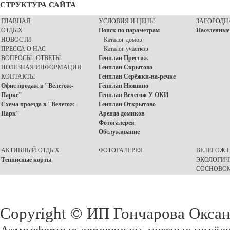
СТРУКТУРА САЙТА
ГЛАВНАЯ
УСЛОВИЯ И ЦЕНЫ
ЗАГОРОДН
ОТДЫХ
Поиск по параметрам
Населенные
НОВОСТИ
Каталог домов
ПРЕССА О НАС
Каталог участков
ВОПРОСЫ | ОТВЕТЫ
Генплан Престиж
ПОЛЕЗНАЯ ИНФОРМАЦИЯ
Генплан Скрытово
КОНТАКТЫ
Генплан Серёжки-на-речке
Офис продаж в "Велегож-
Генплан Нюшино
Парке"
Генплан Велегож У ОКИ
Схема проезда в "Велегож-
Генплан Открытово
Парк"
Аренда домиков
Фотогалерея
Обслуживание
АКТИВНЫЙ ОТДЫХ
ФОТОГАЛЕРЕЯ
ВЕЛЕГОЖ П
Теннисные корты
ЭКОЛОГИЧ
СОСНОВОМ
Copyright © ИП Гончарова Окса