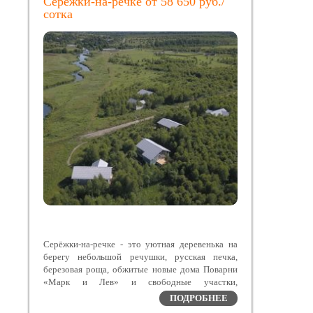
Серёжки-на-речке от 58 650 руб./
сотка
Серёжки-на-речке - это уютная деревенька на
берегу небольшой речушки, русская печка,
березовая роща, обжитые новые дома Поварни
«Марк и Лев» и свободные участки,
расположенные в Заокском районе Тульской
ПОДРОБНЕЕ
области – экологическом курорте с чистейшим