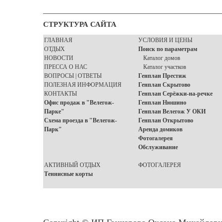
СТРУКТУРА САЙТА
ГЛАВНАЯ
УСЛОВИЯ И ЦЕНЫ
ОТДЫХ
Поиск по параметрам
НОВОСТИ
Каталог домов
ПРЕССА О НАС
Каталог участков
ВОПРОСЫ | ОТВЕТЫ
Генплан Престиж
ПОЛЕЗНАЯ ИНФОРМАЦИЯ
Генплан Скрытово
КОНТАКТЫ
Генплан Серёжки-на-речке
Офис продаж в "Велегож-
Генплан Нюшино
Парке"
Генплан Велегож У ОКИ
Схема проезда в "Велегож-
Генплан Открытово
Парк"
Аренда домиков
Фотогалерея
Обслуживание
АКТИВНЫЙ ОТДЫХ
ФОТОГАЛЕРЕЯ
Теннисные корты