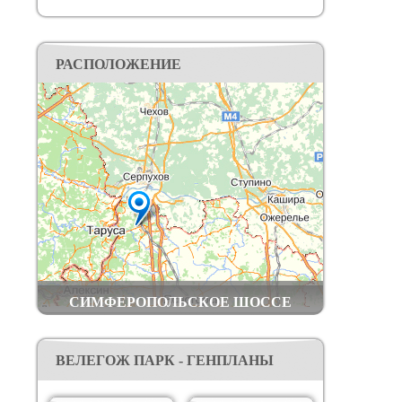
воздухом.
Поварня «Марк и Лев» выиграла первое место в
номинации «Лучший сельский ресторан 2023»
федеральной премии wellness Re Awards (бывшие
РАСПОЛОЖЕНИЕ
Live Organic).
Построены дороги, электрические сети,
водопровод, оптоволоконный интернет кабель,
вай-фай.
Добраться до поселка вы можете: на личном
транспорте – по Симферопольскому шоссе или
по трассе Дон, далее по хорошей
асфальтированной дороге; общественным
транспортом – электричкой Курского
направления до станции Шульгино (в 2 км от
посёлка).
СИМФЕРОПОЛЬСКОЕ ШОССЕ
ВЕЛЕГОЖ ПАРК - ГЕНПЛАНЫ