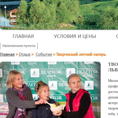
ГЛАВНАЯ
УСЛОВИЯ И ЦЕНЫ
Населенные пункты
Главная
>
Отдых
>
События
>
Творческий летний лагерь
ТВО
ЛЬВ
Мюзи
профе
досто
дина
актер
творч
тебя,