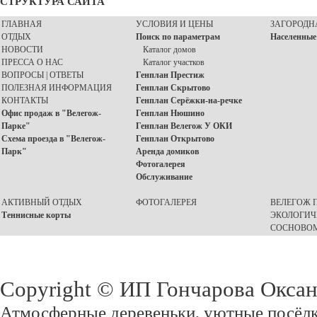
СТРУКТУРА САЙТА
ГЛАВНАЯ
УСЛОВИЯ И ЦЕНЫ
ЗАГОРОДН
ОТДЫХ
Поиск по параметрам
Населенные
НОВОСТИ
Каталог домов
ПРЕССА О НАС
Каталог участков
ВОПРОСЫ | ОТВЕТЫ
Генплан Престиж
ПОЛЕЗНАЯ ИНФОРМАЦИЯ
Генплан Скрытово
КОНТАКТЫ
Генплан Серёжки-на-речке
Офис продаж в "Велегож-
Генплан Нюшино
Парке"
Генплан Велегож У ОКИ
Схема проезда в "Велегож-
Генплан Открытово
Парк"
Аренда домиков
Фотогалерея
Обслуживание
АКТИВНЫЙ ОТДЫХ
ФОТОГАЛЕРЕЯ
ВЕЛЕГОЖ П
Теннисные корты
ЭКОЛОГИЧ
СОСНОВОМ
Copyright © ИП Гончарова Окса
Атмосферные деревеньки, уютные посёлк