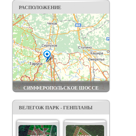
федеральной премии wellness Re Awards (бывшие
РАСПОЛОЖЕНИЕ
Live Organic).
Построены дороги, электрические сети,
водопровод, оптоволоконный интернет кабель,
вай-фай.
Добраться до поселка вы можете: на личном
транспорте – по Симферопольскому шоссе или
по трассе Дон, далее по хорошей
асфальтированной дороге; общественным
транспортом – электричкой Курского
направления до станции Шульгино (в 2 км от
посёлка).
СИМФЕРОПОЛЬСКОЕ ШОССЕ
ВЕЛЕГОЖ ПАРК - ГЕНПЛАНЫ