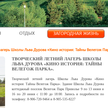
Ы
ОТДЫХ
ЗАГОРОДНАЯ ЖИЗНЬ
лагерь Школы Льва Дурова «Кино история: Тайны Велегож Па
ТВОРЧЕСКИЙ ЛЕТНИЙ ЛАГЕРЬ ШКОЛЫ
ЛЬВА ДУРОВА «КИНО ИСТОРИЯ: ТАЙНЫ
ВЕЛЕГОЖ ПАРКА».
Творческий летний лагерь Школы Льва Дурова «Кино
история: Тайны Велегож Парка». Здание Школы Льва Дурова
коттеджный поселок Велегож Парк Приволье 9 по 13 июня и
16 по 20 июня с 11:00 до 18:00. Запись и подробности по
телефону: 8-906-720-9464 и 8-905-535-8227