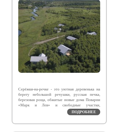
Серёжки-на-речке - это уютная деревенька на
берегу небольшой речушки, русская печка,
березовая роща, обжитые новые дома Поварни
«Марк и Лев» и свободные участки,
расположенные в Заокском районе Тульской
ПОДРОБНЕЕ
области – экологическом курорте с чистейшим
воздухом.
Поварня «Марк и Лев» выиграла первое место в
номинации «Лучший сельский ресторан 2023»