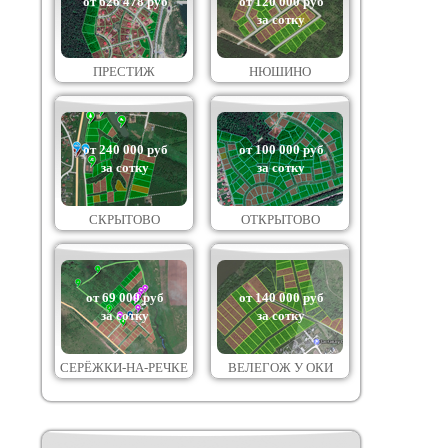
от 626 478 руб
от 120 000 руб
за сотку
ПРЕСТИЖ
НЮШИНО
от 240 000 руб
от 100 000 руб
за сотку
за сотку
СКРЫТОВО
ОТКРЫТОВО
от 69 000 руб
от 140 000 руб
за сотку
за сотку
СЕРЁЖКИ-НА-РЕЧКЕ
ВЕЛЕГОЖ У ОКИ