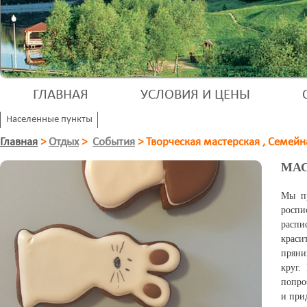
ГЛАВНАЯ
УСЛОВИЯ И ЦЕНЫ
Населенные пункты
Главная
>
Отдых
>
События
>
Творческая мастерская , Семейн
МАС
Мы пр
роспи
распи
краси
пряни
круг.
попро
и при