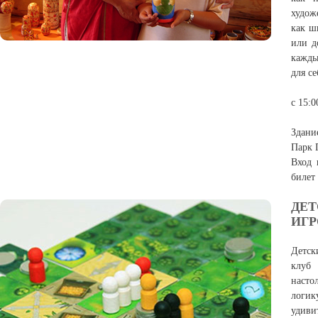
худож
как ш
или д
кажды
для с
с 15:0
Здани
Парк 
Вход 
билет
ДЕТ
ИГР
Детск
клуб 
насто
логик
удиви