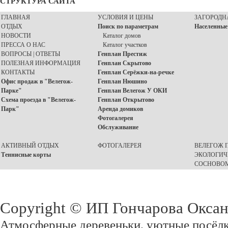
СТРУКТУРА САЙТА
ГЛАВНАЯ
УСЛОВИЯ И ЦЕНЫ
ЗАГОРОДН
ОТДЫХ
Поиск по параметрам
Населенные
НОВОСТИ
Каталог домов
ПРЕССА О НАС
Каталог участков
ВОПРОСЫ | ОТВЕТЫ
Генплан Престиж
ПОЛЕЗНАЯ ИНФОРМАЦИЯ
Генплан Скрытово
КОНТАКТЫ
Генплан Серёжки-на-речке
Офис продаж в "Велегож-
Генплан Нюшино
Парке"
Генплан Велегож У ОКИ
Схема проезда в "Велегож-
Генплан Открытово
Парк"
Аренда домиков
Фотогалерея
Обслуживание
АКТИВНЫЙ ОТДЫХ
ФОТОГАЛЕРЕЯ
ВЕЛЕГОЖ П
Теннисные корты
ЭКОЛОГИЧ
СОСНОВОМ
Copyright © ИП Гончарова Окса
Атмосферные деревеньки, уютные посёлк