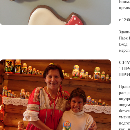
Вним
предва
с 12:0
Здани
Парк 
Вход 
мероп
СЕМ
"П
ПРИ
Прав
раскр
внутр
людя
беско
умени
подго
как 