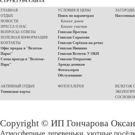
СТРУКТУРА САЙТА
ГЛАВНАЯ
УСЛОВИЯ И ЦЕНЫ
ЗАГОРОДН
ОТДЫХ
Поиск по параметрам
Населенные
НОВОСТИ
Каталог домов
ПРЕССА О НАС
Каталог участков
ВОПРОСЫ | ОТВЕТЫ
Генплан Престиж
ПОЛЕЗНАЯ ИНФОРМАЦИЯ
Генплан Скрытово
КОНТАКТЫ
Генплан Серёжки-на-речке
Офис продаж в "Велегож-
Генплан Нюшино
Парке"
Генплан Велегож У ОКИ
Схема проезда в "Велегож-
Генплан Открытово
Парк"
Аренда домиков
Фотогалерея
Обслуживание
АКТИВНЫЙ ОТДЫХ
ФОТОГАЛЕРЕЯ
ВЕЛЕГОЖ П
Теннисные корты
ЭКОЛОГИЧ
СОСНОВОМ
Copyright © ИП Гончарова Окса
Атмосферные деревеньки, уютные посёлк