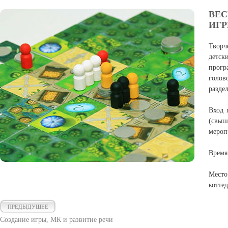
ВЕС
ИГР
Твор
детс
прог
голо
разде
Вход 
(свыш
мероп
Время:
Мест
котте
ПРЕДЫДУЩЕЕ
Создание игры, МК и развитие речи