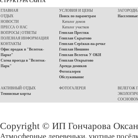
СТРУКТУРА САЙТА
ГЛАВНАЯ
УСЛОВИЯ И ЦЕНЫ
ЗАГОРОДН
ОТДЫХ
Поиск по параметрам
Населенные
НОВОСТИ
Каталог домов
ПРЕССА О НАС
Каталог участков
ВОПРОСЫ | ОТВЕТЫ
Генплан Престиж
ПОЛЕЗНАЯ ИНФОРМАЦИЯ
Генплан Скрытово
КОНТАКТЫ
Генплан Серёжки-на-речке
Офис продаж в "Велегож-
Генплан Нюшино
Парке"
Генплан Велегож У ОКИ
Схема проезда в "Велегож-
Генплан Открытово
Парк"
Аренда домиков
Фотогалерея
Обслуживание
АКТИВНЫЙ ОТДЫХ
ФОТОГАЛЕРЕЯ
ВЕЛЕГОЖ П
Теннисные корты
ЭКОЛОГИЧ
СОСНОВОМ
Copyright © ИП Гончарова Окса
Атмосферные деревеньки, уютные посёлк