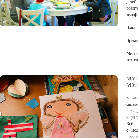
дете
родит
телеф
Вход 
Время:
Мест
котте
МУЛ
МУЛ
Заня
самых
- соз
и увл
Всё н
с мод
персо