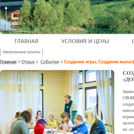
ГЛАВНАЯ
УСЛОВИЯ И ЦЕНЫ
Населенные пункты
Главная
>
Отдых
>
События
>
Создание игры, Создание мульт
СОЗ
«ДО
Заня
СВОИМ
созда
попо
играт
засто
по со