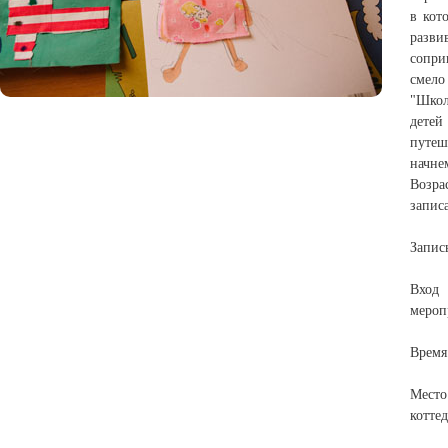
в кот
разв
сопри
смело
"Школ
дете
путеш
начне
Возра
записа
Запис
Вход 
мероп
Время:
Мест
котте