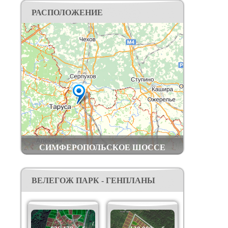
федеральной премии wellness Re Awards (бывшие
РАСПОЛОЖЕНИЕ
Live Organic).
Построены дороги, электрические сети,
водопровод, оптоволоконный интернет кабель,
вай-фай.
Добраться до поселка вы можете: на личном
транспорте – по Симферопольскому шоссе или
по трассе Дон, далее по хорошей
асфальтированной дороге; общественным
транспортом – электричкой Курского
направления до станции Шульгино (в 2 км от
посёлка).
СИМФЕРОПОЛЬСКОЕ ШОССЕ
ВЕЛЕГОЖ ПАРК - ГЕНПЛАНЫ