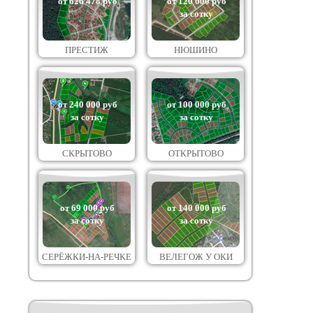
от 626 478 руб
от 120 000 руб
за сотку
ПРЕСТИЖ
НЮШИНО
от 240 000 руб
от 100 000 руб
за сотку
за сотку
СКРЫТОВО
ОТКРЫТОВО
от 69 000 руб
от 140 000 руб
за сотку
за сотку
СЕРЁЖКИ-НА-РЕЧКЕ
ВЕЛЕГОЖ У ОКИ