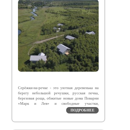
Серёжки-на-речке - это уютная деревенька на
берегу небольшой речушки, русская печка,
березовая роща, обжитые новые дома Поварни
«Марк и Лев» и свободные участки,
расположенные в Заокском районе Тульской
ПОДРОБНЕЕ
области – экологическом курорте с чистейшим
воздухом.
Поварня «Марк и Лев» выиграла первое место в
номинации «Лучший сельский ресторан 2023»