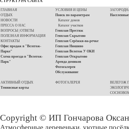
СТРУКТУРА САЙТА
ГЛАВНАЯ
УСЛОВИЯ И ЦЕНЫ
ЗАГОРОДН
ОТДЫХ
Поиск по параметрам
Населенные
НОВОСТИ
Каталог домов
ПРЕССА О НАС
Каталог участков
ВОПРОСЫ | ОТВЕТЫ
Генплан Престиж
ПОЛЕЗНАЯ ИНФОРМАЦИЯ
Генплан Скрытово
КОНТАКТЫ
Генплан Серёжки-на-речке
Офис продаж в "Велегож-
Генплан Нюшино
Парке"
Генплан Велегож У ОКИ
Схема проезда в "Велегож-
Генплан Открытово
Парк"
Аренда домиков
Фотогалерея
Обслуживание
АКТИВНЫЙ ОТДЫХ
ФОТОГАЛЕРЕЯ
ВЕЛЕГОЖ П
Теннисные корты
ЭКОЛОГИЧ
СОСНОВОМ
Copyright © ИП Гончарова Окса
Атмосферные деревеньки, уютные посёлк