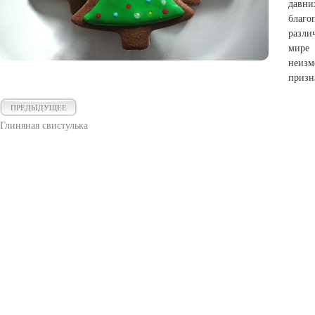
давни
благ
разли
мире 
неизм
призн
ПРЕДЫДУЩЕЕ
Глиняная свистулька