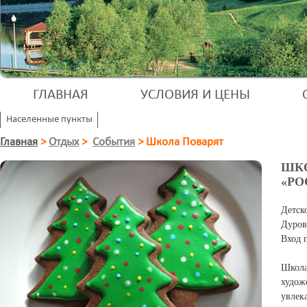
ГЛАВНАЯ
УСЛОВИЯ И ЦЕНЫ
Населенные пункты
Главная
>
Отдых
>
События
>
Школа Поварят
ШКО
«РО
Детск
Дуров
Вход 
Школ
худож
увлек