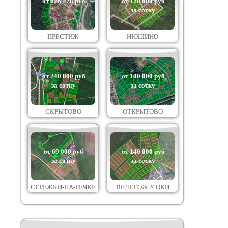
от 626 478 руб
от 120 000 руб
за сотку
ПРЕСТИЖ
НЮШИНО
от 240 000 руб
от 100 000 руб
за сотку
за сотку
СКРЫТОВО
ОТКРЫТОВО
от 69 000 руб
от 140 000 руб
за сотку
за сотку
СЕРЁЖКИ-НА-РЕЧКЕ
ВЕЛЕГОЖ У ОКИ