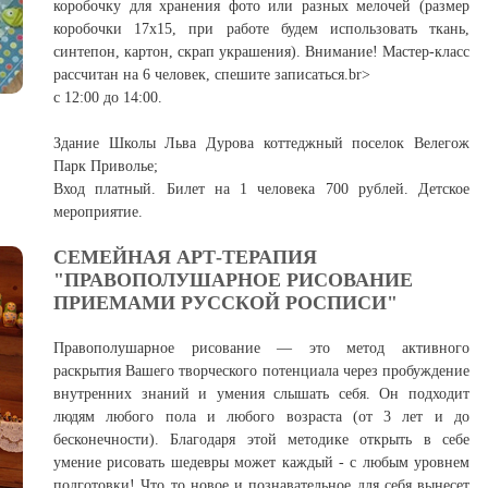
коробочку для хранения фото или разных мелочей (размер
коробочки 17х15, при работе будем использовать ткань,
синтепон, картон, скрап украшения). Внимание! Мастер-класс
рассчитан на 6 человек, спешите записаться.br>
с 12:00 до 14:00.
Здание Школы Льва Дурова коттеджный поселок Велегож
Парк Приволье;
Вход платный. Билет на 1 человека 700 рублей. Детское
мероприятие.
СЕМЕЙНАЯ АРТ-ТЕРАПИЯ
"ПРАВОПОЛУШАРНОЕ РИСОВАНИЕ
ПРИЕМАМИ РУССКОЙ РОСПИСИ"
Правополушарное рисование — это метод активного
раскрытия Вашего творческого потенциала через пробуждение
внутренних знаний и умения слышать себя. Он подходит
людям любого пола и любого возраста (от 3 лет и до
бесконечности). Благодаря этой методике открыть в себе
умение рисовать шедевры может каждый - с любым уровнем
подготовки! Что то новое и познавательное для себя вынесет