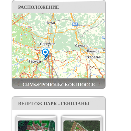
федеральной премии wellness Re Awards (бывшие
РАСПОЛОЖЕНИЕ
Live Organic).
Построены дороги, электрические сети,
водопровод, оптоволоконный интернет кабель,
вай-фай.
Добраться до поселка вы можете: на личном
транспорте – по Симферопольскому шоссе или
по трассе Дон, далее по хорошей
асфальтированной дороге; общественным
транспортом – электричкой Курского
направления до станции Шульгино (в 2 км от
посёлка).
СИМФЕРОПОЛЬСКОЕ ШОССЕ
ВЕЛЕГОЖ ПАРК - ГЕНПЛАНЫ