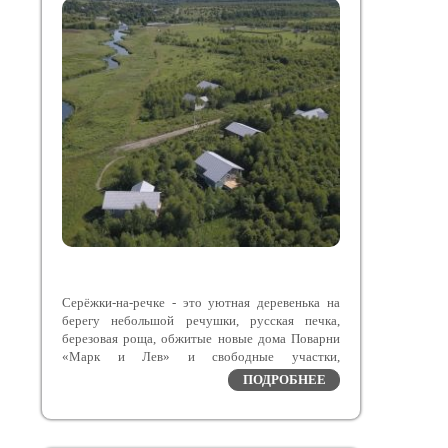
Серёжки-на-речке - это уютная деревенька на
берегу небольшой речушки, русская печка,
березовая роща, обжитые новые дома Поварни
«Марк и Лев» и свободные участки,
расположенные в Заокском районе Тульской
ПОДРОБНЕЕ
области – экологическом курорте с чистейшим
воздухом.
Поварня «Марк и Лев» выиграла первое место в
номинации «Лучший сельский ресторан 2023»