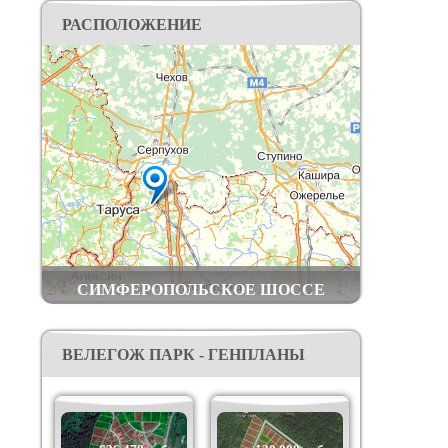
федеральной премии wellness Re Awards (бывшие
РАСПОЛОЖЕНИЕ
Live Organic).
Построены дороги, электрические сети,
водопровод, оптоволоконный интернет кабель,
вай-фай.
Добраться до поселка вы можете: на личном
транспорте – по Симферопольскому шоссе или
по трассе Дон, далее по хорошей
асфальтированной дороге; общественным
транспортом – электричкой Курского
направления до станции Шульгино (в 2 км от
посёлка).
СИМФЕРОПОЛЬСКОЕ ШОССЕ
ВЕЛЕГОЖ ПАРК - ГЕНПЛАНЫ