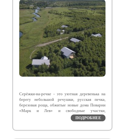
Серёжки-на-речке - это уютная деревенька на
берегу небольшой речушки, русская печка,
березовая роща, обжитые новые дома Поварни
«Марк и Лев» и свободные участки,
расположенные в Заокском районе Тульской
ПОДРОБНЕЕ
области – экологическом курорте с чистейшим
воздухом.
Поварня «Марк и Лев» выиграла первое место в
номинации «Лучший сельский ресторан 2023»