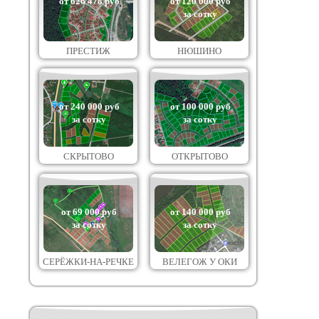
от 626 478 руб
от 120 000 руб
за сотку
ПРЕСТИЖ
НЮШИНО
от 240 000 руб
от 100 000 руб
за сотку
за сотку
СКРЫТОВО
ОТКРЫТОВО
от 69 000 руб
от 140 000 руб
за сотку
за сотку
СЕРЁЖКИ-НА-РЕЧКЕ
ВЕЛЕГОЖ У ОКИ