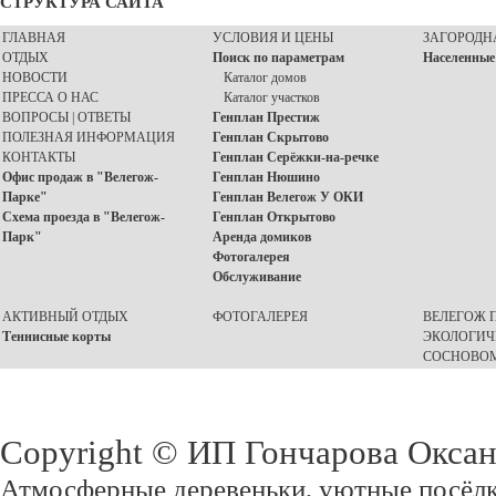
СТРУКТУРА САЙТА
ГЛАВНАЯ
УСЛОВИЯ И ЦЕНЫ
ЗАГОРОДН
ОТДЫХ
Поиск по параметрам
Населенные
НОВОСТИ
Каталог домов
ПРЕССА О НАС
Каталог участков
ВОПРОСЫ | ОТВЕТЫ
Генплан Престиж
ПОЛЕЗНАЯ ИНФОРМАЦИЯ
Генплан Скрытово
КОНТАКТЫ
Генплан Серёжки-на-речке
Офис продаж в "Велегож-
Генплан Нюшино
Парке"
Генплан Велегож У ОКИ
Схема проезда в "Велегож-
Генплан Открытово
Парк"
Аренда домиков
Фотогалерея
Обслуживание
АКТИВНЫЙ ОТДЫХ
ФОТОГАЛЕРЕЯ
ВЕЛЕГОЖ П
Теннисные корты
ЭКОЛОГИЧ
СОСНОВОМ
Copyright © ИП Гончарова Окса
Атмосферные деревеньки, уютные посёлк