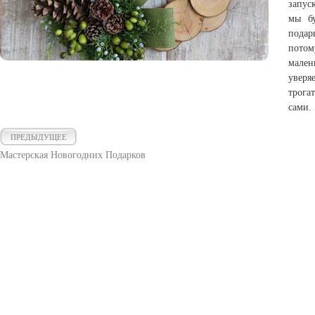
запус
мы бу
подар
потом
мале
уверя
трога
сами.
ПРЕДЫДУЩЕЕ
Мастерская Новогодних Подарков